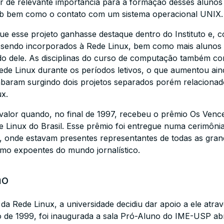
r de relevante importância para a formação desses alunos
eb bem como o contato com um sistema operacional UNIX.
 esse projeto ganhasse destaque dentro do Instituto e, co
sendo incorporados à Rede Linux, bem como mais alunos
do dele. As disciplinas do curso de computação também c
ede Linux durante os períodos letivos, o que aumentou ai
cabaram surgindo dois projetos separados porém relaciona
x.
lor quando, no final de 1997, recebeu o prêmio Os Vence
Linux do Brasil. Esse prêmio foi entregue numa cerimônia 
 onde estavam presentes representantes de todas as gra
mo expoentes do mundo jornalístico.
no
da Rede Linux, a universidade decidiu dar apoio a ele atr
de 1999, foi inaugurada a sala Pró-Aluno do IME-USP abri