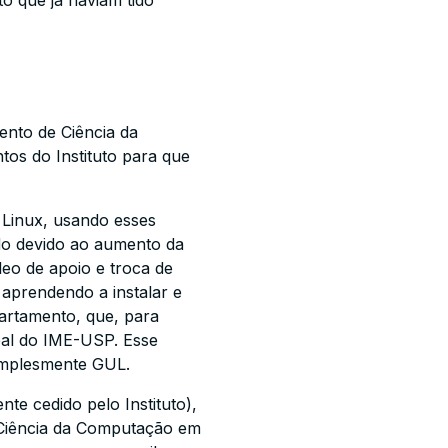
to que já haviam tido
ento de Ciência da
s do Instituto para que
 Linux, usando esses
do devido ao aumento da
leo de apoio e troca de
 aprendendo a instalar e
artamento, que, para
cipal do IME-USP. Esse
simplesmente GUL.
te cedido pelo Instituto),
m Ciência da Computação em