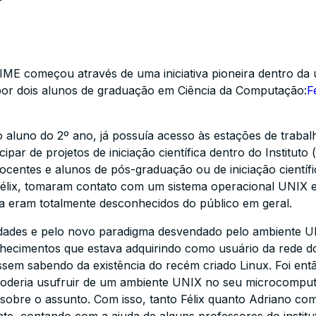
E começou através de uma iniciativa pioneira dentro da u
por dois alunos de graduação em Ciência da Computação:
F
 aluno do 2º ano, já possuía acesso às estações de trabalh
ipar de projetos de iniciação científica dentro do Instituto 
 docentes e alunos de pós-graduação ou de iniciação científi
Félix, tomaram contato com um sistema operacional UNIX e
a eram totalmente desconhecidos do público em geral.
lidades e pelo novo paradigma desvendado pelo ambiente 
conhecimentos que estava adquirindo como usuário da red
sem sabendo da existência do recém criado Linux. Foi ent
deria usufruir de um ambiente UNIX no seu microcomputa
sobre o assunto. Com isso, tanto Félix quanto Adriano co