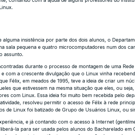
nte, contando com a ajuda de alguns professores do institu
Linux.
de alguma insistência por parte dos dois alunos, o Departam
 sala pequena e quatro microcomputadores num dos canto
o assunto.
encontradas durante o processo de montagem de uma Rede
e com a crescente divulgação que o Linux vinha receben
que Félix, em meados de 1995, teve a ideia de criar um núc
eles que estivessem na mesma situação que eles, ou seja,
es com Linux. Essa ideia foi muito bem recebida pelo dep
a atividade, resolveu permitir o acesso de Félix à rede prin
os de Linux foi batizado de Grupo de Usuários Linux, ou 
eriência, e já contando com o acesso à Internet (gentilmen
m liberá-la para ser usada pelos alunos do Bacharelado e