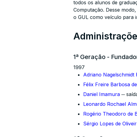
todos os alunos de graduaç
Computação. Desse modo, a
o GUL como veículo para in
Administraçõ
1ª Geração - Fundado
1997
Adriano Nagelschmidt 
Félix Freire Barbosa d
Daniel Imamura
─ saíd
Leonardo Rochael Alm
Rogério Theodoro de B
Sérgio Lopes de Olivei