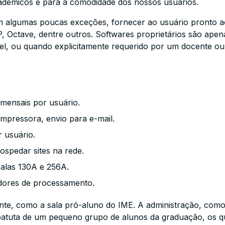
cadêmicos e para a comodidade dos nossos usuários.
 algumas poucas exceções, fornecer ao usuário pronto ace
P, Octave, dentre outros. Softwares proprietários são ape
ável, ou quando explicitamente requerido por um docente 
mensais por usuário.
mpressora, envio para e-mail.
r usuário.
ospedar sites na rede.
salas 130A e 256A.
dores de processamento.
ente, como a sala pró-aluno do IME. A administração, co
 batuta de um pequeno grupo de alunos da graduação, os q