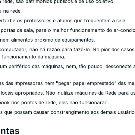
 rede, são patrimônios públicos e de uso coletivo.
a na rede.
erturbe os professores e alunos que frequentam a sala.
portas da sala, para o melhor funcionamento do ar-condic
nem alimentos próximo de equipamentos.
mputador, não há razão para fazê-lo. No pior dos casos, r
l funcionamento da máquina.
m periférico das máquinas, nem, tão pouco, desconecte a
as das impressoras nem "pegar papel emprestado" das me
ocais apropriados. Não inutilize máquinas da Rede para u
ook nos pontos de rede, eles não funcionarão.
os que possam causar constrangimento aos demais usuário
ontas