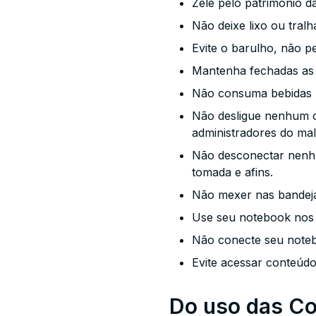
Zele pelo patrimônio da
Não deixe lixo ou tralh
Evite o barulho, não p
Mantenha fechadas as 
Não consuma bebidas 
Não desligue nenhum co
administradores do ma
Não desconectar nenhu
tomada e afins.
Não mexer nas bandej
Use seu notebook nos l
Não conecte seu noteb
Evite acessar conteúd
Do uso das C