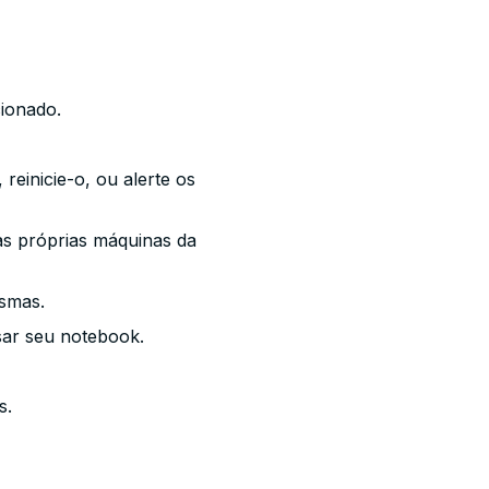
ionado.
einicie-o, ou alerte os
s próprias máquinas da
smas.
sar seu notebook.
s.